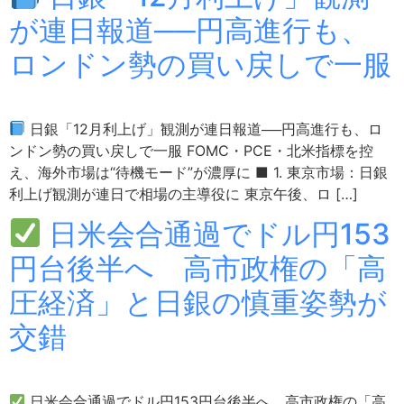
が連日報道──円高進行も、
ロンドン勢の買い戻しで一服
日銀「12月利上げ」観測が連日報道──円高進行も、ロ
ンドン勢の買い戻しで一服 FOMC・PCE・北米指標を控
え、海外市場は“待機モード”が濃厚に ■ 1. 東京市場：日銀
利上げ観測が連日で相場の主導役に 東京午後、ロ […]
日米会合通過でドル円153
円台後半へ 高市政権の「高
圧経済」と日銀の慎重姿勢が
交錯
日米会合通過でドル円153円台後半へ 高市政権の「高