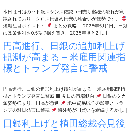
本日は日銀のハト派スタンス確認→円売り継続の流れが意
識されており、クロス円含め円安の地合いが優勢です。
短期注目ポイント：
まとめ戦略： ​2025年5月1日、日銀
は政策金利を0.5%で据え置き、2025年度と2 […]
円高進行、日銀の追加利上げ
観測が高まる – 米雇用関連指
標とトランプ発言に警戒
円高進行、日銀の追加利上げ観測が高まる – 米雇用関連指
標とトランプ発言に警戒 ■ 今日の市場動向
日銀のタカ
派姿勢強まり、円高が急進
米中貿易戦争の影響とトラ
ンプの対日発言に警戒
海外勢が円買いを継続するか […]
日銀利上げと植田総裁会見後