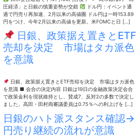
圧経済」と日銀の慎重姿勢が交錯
ドル円：イベント通
過で円売り再加速、2月以来の高値圏 ドル円は一時153.89
円をつけ、今年2月以来の高値を更新。米FOMCと日 […]
日銀、政策据え置きとETF
売却を決定 市場はタカ派色
を意識
日銀、政策据え置きとETF売却を決定 市場はタカ派色
を意識 ■ 会合の決定内容 日銀は19日の金融政策決定会合
で政策金利を現状維持とし、賛成7、反対2の多数で決定し
ました。高田・田村両審議委員は0.75％への利上げを […]
日銀のハト派スタンス確認→
円売り継続の流れが意識