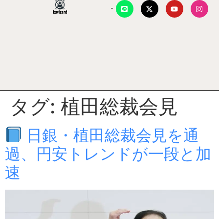
タグ:
植田総裁会見
日銀・植田総裁会見を通
過、円安トレンドが一段と加
速