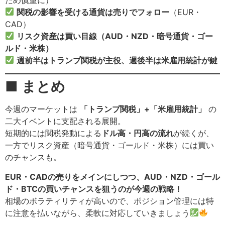
関税の影響を受ける通貨は売りでフォロー
（EUR・
CAD）
リスク資産は買い目線（AUD・NZD・暗号通貨・ゴー
ルド・米株）
週前半はトランプ関税が主役、週後半は米雇用統計が鍵
■ まとめ
今週のマーケットは
「トランプ関税」+「米雇用統計」
の
二大イベントに支配される展開。
短期的には関税発動による
ドル高・円高の流れ
が続くが、
一方でリスク資産（暗号通貨・ゴールド・米株）には買い
のチャンスも。
EUR・CADの売りをメインにしつつ、AUD・NZD・ゴール
ド・BTCの買いチャンスを狙うのが今週の戦略！
相場のボラティリティが高いので、ポジション管理には特
に注意を払いながら、柔軟に対応していきましょう