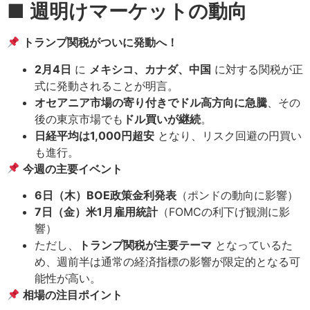
■ 週明けマーケットの動向
トランプ関税がついに発動へ！
2月4日
に
メキシコ、カナダ、中国
に対する関税が正
式に発動されることが明言。
オセアニア市場の寄り付きでドル高方向に急騰
、その
後の東京市場でも
ドル買いが継続
。
日経平均は1,000円超安
となり、リスク回避の円買い
も進行。
今週の主要イベント
6日（木）BOE政策金利発表
（ポンドの動向に影響）
7日（金）米1月雇用統計
（FOMCの利下げ観測に影
響）
ただし、
トランプ関税が主要テーマ
となっているた
め、週前半は通常の経済指標の影響が限定的となる可
能性が高い。
相場の注目ポイント