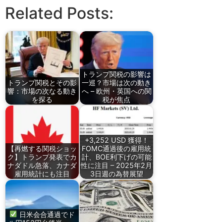
Related Posts:
トランプ関税の影響は
トランプ関税とその影
一巡？市場は次の動き
響：市場の次なる動き
へ – 欧州・英国への関
を探る
税が焦点
+3,252 USD 獲得！
【再燃する関税ショッ
FOMC通過後の雇用統
ク】トランプ発表でカ
計、BOE利下げの可能
ナダドル急落、カナダ
性に注目 – 2025年2月
雇用統計にも注目
3日週の為替展望
日米会合通過でド