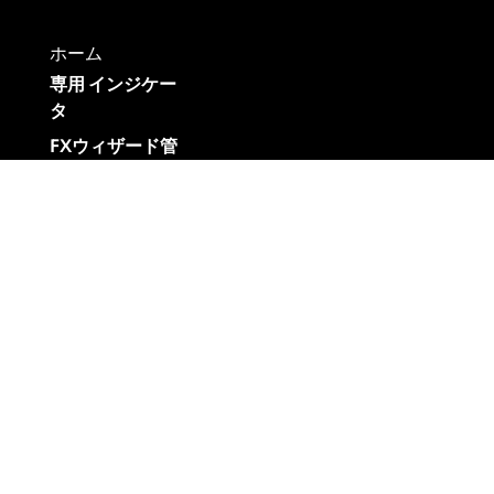
ホーム
専用 インジケー
タ
FXウィザード管
理人
ブログ
お問い合わせ
リンク