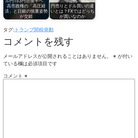
ル円153円台後半へ
高市政権の「高圧経
円売りとドル買いの違
済」と日銀の慎重姿勢
いとは？FXではどっち
が交錯
が買いなのか
タグ:
トランプ関税発動
コメントを残す
メールアドレスが公開されることはありません。
※
が付い
ている欄は必須項目です
コメント
※