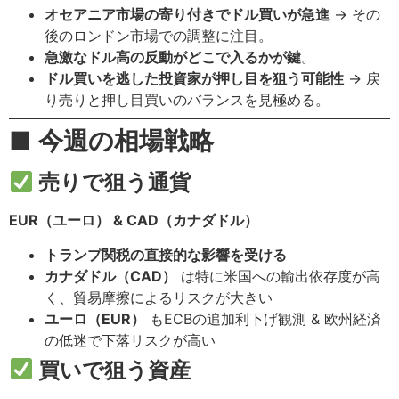
オセアニア市場の寄り付きでドル買いが急進
→ その
後のロンドン市場での調整に注目。
急激なドル高の反動がどこで入るかが鍵
。
ドル買いを逃した投資家が押し目を狙う可能性
→ 戻
り売りと押し目買いのバランスを見極める。
■ 今週の相場戦略
売りで狙う通貨
EUR（ユーロ） & CAD（カナダドル）
トランプ関税の直接的な影響を受ける
カナダドル（CAD）
は特に米国への輸出依存度が高
く、貿易摩擦によるリスクが大きい
ユーロ（EUR）
もECBの追加利下げ観測 & 欧州経済
の低迷で下落リスクが高い
買いで狙う資産