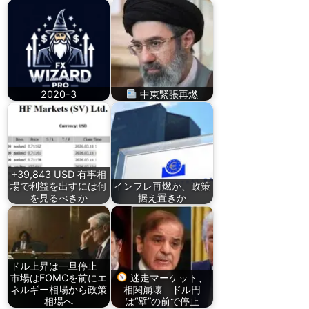
2020-3
中東緊張再燃
+39,843 USD 有事相
場で利益を出すには何
インフレ再燃か、政策
を見るべきか
据え置きか
ドル上昇は一旦停止
市場はFOMCを前にエ
迷走マーケット、
ネルギー相場から政策
相関崩壊 ドル円
相場へ
は“壁”の前で停止