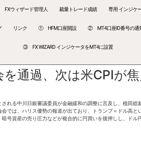
FXウィザード管理人
裁量トレード成績
専用 インジケ
グ
リンク
① HFM口座開設
② MT4口座ID番号の通
③ FX WIZARD インジケータをMT4に設置
を通過、次は米CPIが焦
とされる中川日銀審議委員が金融緩和の調整に言及し、植田総
論会では、ハリス優勢の報道が出ており、トランプ＝ドル高と
暗号資産の売り圧力などが複合的に円買いを後押しし、ドル円は