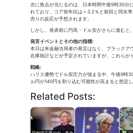
次に焦点が当たるのは、日本時間午後9時30分に
れており、コア前年比は＋3.2％と前回と同水
売りの反応が予想されます。
しかし、発表前に円高・ドル安がさらに進むと
発言イベントとその他の指標:
本日は米金融当局者の発言はなく、ブラックア
在庫統計などが予定されていますが、これらが
戦略:
ハリス優勢でドル安圧力が強まる中、午後9時3
ル円が140円を割り込む可能性が高まると想定
Related Posts:
円相場主導の中、英金
リ