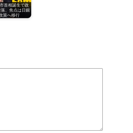
市首相誕生で政
段落、焦点は日銀
政策へ移行