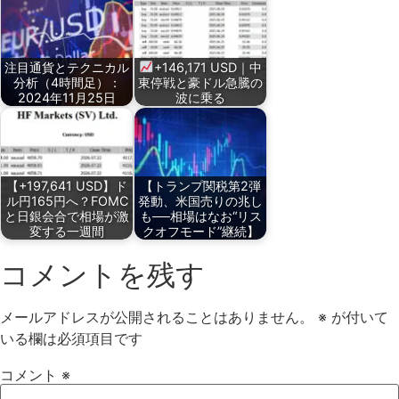
注目通貨とテクニカル
+146,171 USD｜中
分析（4時間足）：
東停戦と豪ドル急騰の
2024年11月25日
波に乗る
【+197,641 USD】ド
【トランプ関税第2弾
ル円165円へ？FOMC
発動、米国売りの兆し
と日銀会合で相場が激
も──相場はなお“リス
変する一週間
クオフモード”継続】
コメントを残す
メールアドレスが公開されることはありません。
※
が付いて
いる欄は必須項目です
コメント
※