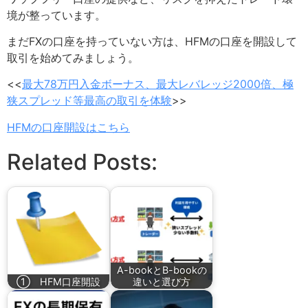
境が整っています。
まだFXの口座を持っていない方は、HFMの口座を開設して
取引を始めてみましょう。
<<
最大78万円入金ボーナス、最大レバレッジ2000倍、極
狭スプレッド等最高の取引を体験
>>
HFMの口座開設はこちら
Related Posts:
A-bookとB-bookの
① HFM口座開設
違いと選び方