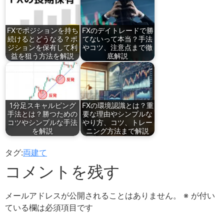
FXでポジションを持ち
FXのデイトレードで勝
続けるとどうなる？ポ
てないって本当？手法
ジションを保有して利
やコツ、注意点まで徹
益を狙う方法を解説
底解説
1分足スキャルピング
FXの環境認識とは？重
手法とは？勝つための
要な理由やシンプルな
コツやシンプルな手法
やり方、コツ、トレー
を解説
ニング方法まで解説
タグ:
両建て
コメントを残す
メールアドレスが公開されることはありません。
※
が付い
ている欄は必須項目です