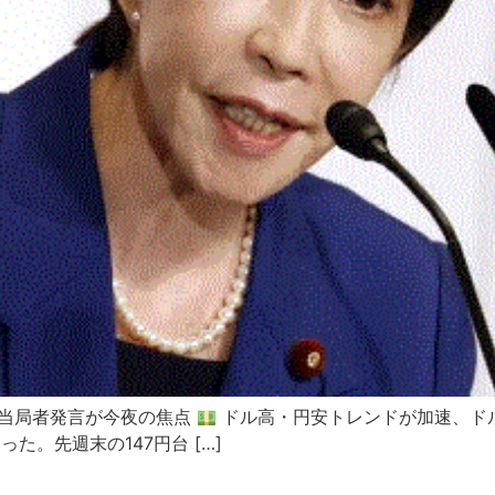
当局者発言が今夜の焦点
ドル高・円安トレンドが加速、ドル
た。先週末の147円台 […]