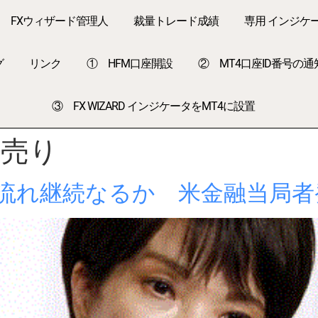
FXウィザード管理人
裁量トレード成績
専用 インジケ
グ
リンク
① HFM口座開設
② MT4口座ID番号の通
③ FX WIZARD インジケータをMT4に設置
円売り
流れ継続なるか 米金融当局者