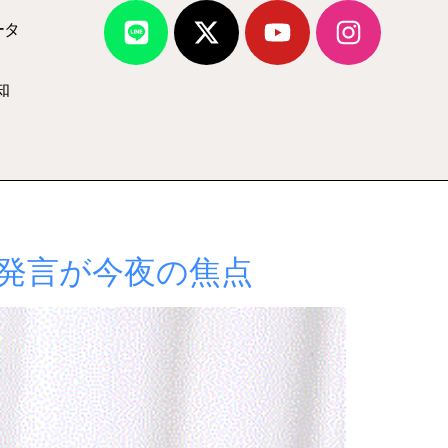
ータ
知
発言が今夜の焦点