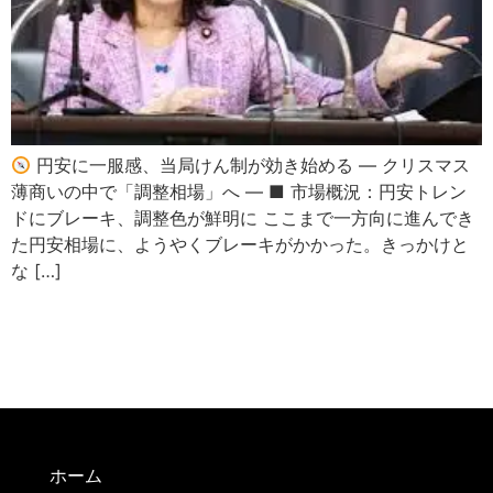
円安に一服感、当局けん制が効き始める ― クリスマス
薄商いの中で「調整相場」へ ― ■ 市場概況：円安トレン
ドにブレーキ、調整色が鮮明に ここまで一方向に進んでき
た円安相場に、ようやくブレーキがかかった。きっかけと
な […]
ホーム