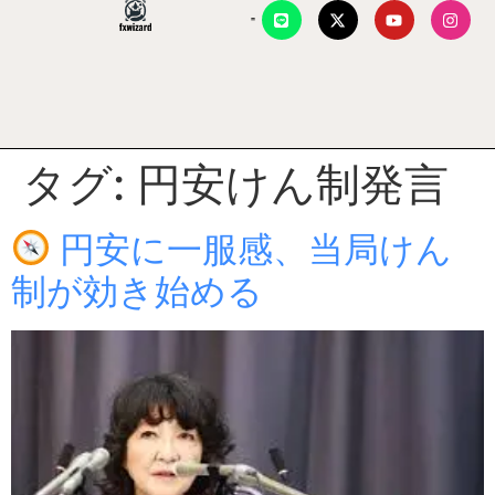
タグ:
円安けん制発言
円安に一服感、当局けん
制が効き始める