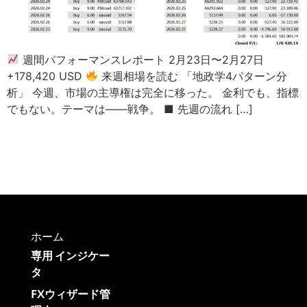
週間パフォーマンスレポート 2月23日〜2月27日
+178,420 USD
来週相場を読む 「地政学4パターン分
析」 今週、市場の主導権は完全に移った。 金利でも、指標
でもない。テーマは――戦争。 ■ 先週の流れ […]
ホーム
専用 インジケー
タ
FXウィザード管