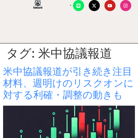
タグ:
米中協議報道
米中協議報道が引き続き注目
材料、週明けのリスクオンに
対する利確・調整の動きも