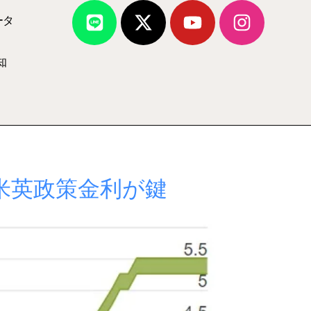
ータ
知
米英政策金利が鍵