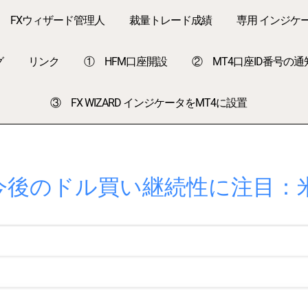
FXウィザード管理人
裁量トレード成績
専用 インジケ
グ
リンク
① HFM口座開設
② MT4口座ID番号の通
③ FX WIZARD インジケータをMT4に設置
今後のドル買い継続性に注目：