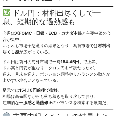
ドル円：材料出尽くしで一
息、短期的な過熱感も
今週は
米FOMC・日銀・ECB・カナダ中銀
と主要中銀の会
合が集中。
いずれも市場予想通りの結果となり、為替市場では
材料出
尽くし感
が広がっている。
ドル円は前日の海外市場で一時
154.45円
まで上昇。
ドル高と円安が重なり、クロス円も堅調だったが、
週末・月末を迎え、ポジション調整やリバランスの動きが
出やすい地合いとなっている。
足元では
154.10円前後で推移
。
相場は高値圏ながらも落ち着きを取り戻しており、
短期的な
一服感と過熱修正
のバランスを模索する展開だ。