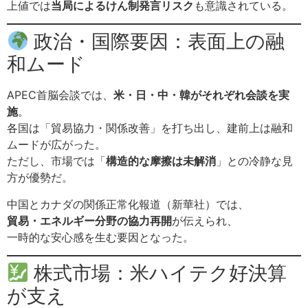
上値では
当局によるけん制発言リスク
も意識されている。
政治・国際要因：表面上の融
和ムード
APEC首脳会談では、
米・日・中・韓がそれぞれ会談を実
施
。
各国は「貿易協力・関係改善」を打ち出し、建前上は融和
ムードが広がった。
ただし、市場では「
構造的な摩擦は未解消
」との冷静な見
方が優勢だ。
中国とカナダの関係正常化報道（新華社）では、
貿易・エネルギー分野の協力再開
が伝えられ、
一時的な安心感を生む要因となった。
株式市場：米ハイテク好決算
が支え