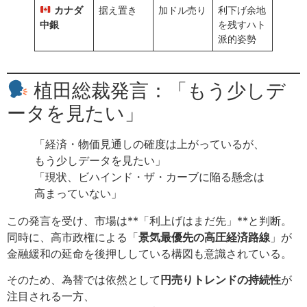
カナダ
据え置き
加ドル売り
利下げ余地
中銀
を残すハト
派的姿勢
植田総裁発言：「もう少しデ
ータを見たい」
「経済・物価見通しの確度は上がっているが、
もう少しデータを見たい」
「現状、ビハインド・ザ・カーブに陥る懸念は
高まっていない」
この発言を受け、市場は**「利上げはまだ先」**と判断。
同時に、高市政権による「
景気最優先の高圧経済路線
」が
金融緩和の延命を後押ししている構図も意識されている。
そのため、為替では依然として
円売りトレンドの持続性
が
注目される一方、