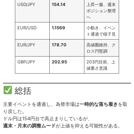
USD/JPY
154.14
上昇一服、週末
ポジション整理
へ
EUR/USD
1.1569
小動き、イベン
ト通過で様子見
EUR/JPY
178.70
高値圏維持、ク
ロス円堅調
GBP/JPY
202.95
203円目前、上
値重さ意識
総括
主要イベントを通過し、為替市場は
一時的な落ち着き
を取
り戻した。
ドル円は154円台で高止まりしているが、
週末・月末の調整ムード
が上値を抑える可能性がある。