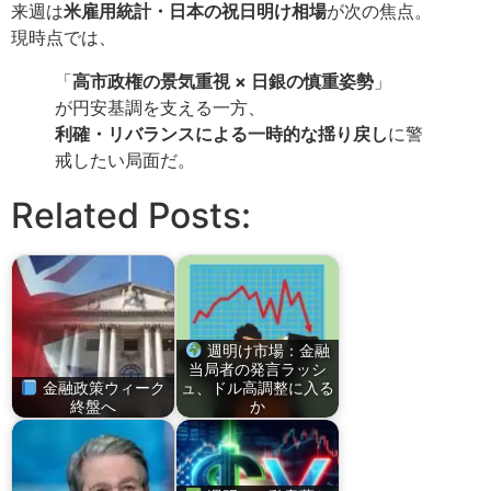
来週は
米雇用統計・日本の祝日明け相場
が次の焦点。
現時点では、
「
高市政権の景気重視 × 日銀の慎重姿勢
」
が円安基調を支える一方、
利確・リバランスによる一時的な揺り戻し
に警
戒したい局面だ。
Related Posts:
週明け市場：金融
当局者の発言ラッシ
金融政策ウィーク
ュ、ドル高調整に入る
終盤へ
か