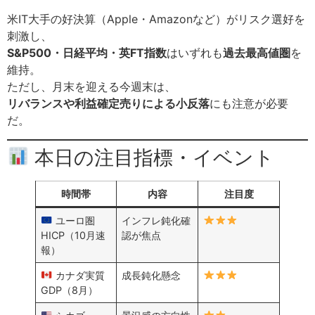
米IT大手の好決算（Apple・Amazonなど）がリスク選好を
刺激し、
S&P500・日経平均・英FT指数
はいずれも
過去最高値圏
を
維持。
ただし、月末を迎える今週末は、
リバランスや利益確定売りによる小反落
にも注意が必要
だ。
本日の注目指標・イベント
時間帯
内容
注目度
ユーロ圏
インフレ鈍化確
HICP（10月速
認が焦点
報）
カナダ実質
成長鈍化懸念
GDP（8月）