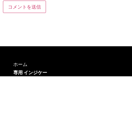
ホーム
専用 インジケー
タ
FXウィザード管
理人
ブログ
お問い合わせ
リンク