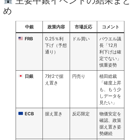
主要中銀イベントの結果まと
め
中銀
政策内容
市場反応
コメント
FRB
0.25％利
ドル買い
パウエル議
下げ（予想
長「12月
通り）
利下げは確
定でない」
慎重姿勢
日銀
7対2で据
円売り
植田総裁
え置き
「確度上昇
も、もう少
しデータを
見たい」
ECB
据え置き
反応限定
物価安定を
確認、政策
据え置き姿
勢継続