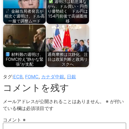
週明けは動意薄な
がら、ドル買い・円売
金融当局者発言が
り優勢続く ドル円は
相次ぐ週明け、ドル高
154円前後で高値圏推
一服で調整ムード
移
材料難の週明け、
通商摩擦は沈静化、注
FOMC控え“静かな緊
目は政策判断と政局リ
張”が支配
スクへ
タグ:
ECB
,
FOMC
,
カナダ中銀
,
日銀
コメントを残す
メールアドレスが公開されることはありません。
※
が付い
ている欄は必須項目です
コメント
※