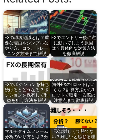
FXの環境認識とは？重
FXでエントリー後に逆
要な理由やシンプルな
に動いてしまう原因
やり方、コツ、トレー
は？具体的な対策方法
ニング方法まで解説
を徹底解説
FXでポジションを持ち
海外FXの1ロットはい
続けるとどうなる？ポ
くら？計算方法から1
ジションを保有して利
ロットで取引する際の
益を狙う方法を解説
注意点まで徹底解説
マルチタイムフレーム
FXは難しくて勝てな
分析のやり方とは？分
い？難しいと感じる理