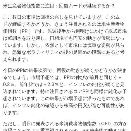
米生産者物価指数に注目：回復ムードが継続するか？
ここ数日の市場は回復の兆しを見せていますが、このムー
ドが継続するかどうか、きょう注目されるのは米生産者物
価指数（PPI）です。先週後半から週明けにかけて株式市場
は堅調さを取り戻し、円相場でも円安の動きが優勢になっ
ています。しかし、依然として市場には慎重な姿勢が見ら
れ、急激なボラティリティの後の足固めの段階にあると考
えられます。
今日のPPIの結果次第で、回復の動きが続くかどうかが決ま
るでしょう。市場予想では、PPIの伸びが前月と同じく＋
0.2％、前年比では＋2.3％と、インフレの鈍化が続くと見
込まれています。特に注目されるコアPPIも同様に鈍化が予
想されています。この結果が市場予想に沿ったものであれ
ば、インフレ鈍化の確認から株高や円安が進む可能性があ
ります。
ただし、明日に発表される米消費者物価指数（CPI）の方が
市場にとってより重要視されるため、PPI発表後の動きは短