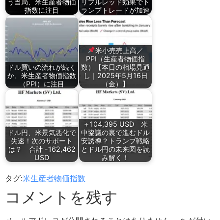
う当局、米生産者物価
リプルレッド効果でト
指数に注目
ランプトレードが加速
米小売売上高／
PPI（生産者物価指
ドル買いの流れが続く
数）【本日の相場見通
か、米生産者物価指数
し｜2025年5月16日
（PPI）に注目
（金）】
＋104,395 USD 米
ドル円、米景気悪化で
中協議の裏で進むドル
失速！次のサポート
安誘導？トランプ戦略
は？ 合計 -162,462
とドル円の未来図を読
USD
み解く！
タグ:
米生産者物価指数
コメントを残す