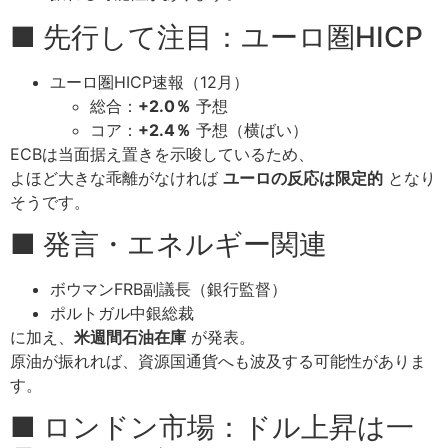
■ 先行して注目：ユーロ圏HICP
ユーロ圏HICP速報（12月）
総合：
+2.0％
予想
コア：
+2.4％
予想（横ばい）
ECBは当面据え置きを示唆しているため、
よほど大きな乖離がなければ
ユーロの反応は限定的
となり
そうです。
■ 発言・エネルギー関連
ボウマンFRB副議長（銀行監督）
ポルトガル中銀総裁
に加え、
米週間石油在庫
が発表。
原油が振れれば、資源国通貨へも波及する可能性がありま
す。
■ ロンドン市場：ドル上昇は一