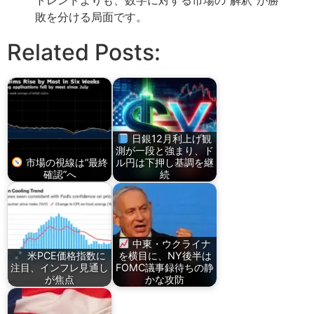
敗を分ける局面です。
Related Posts:
日銀12月利上げ観
測が一段と強まり、ド
市場の視線は“最終
ル円は下押し基調を継
確認”へ
続
中東・ウクライナ
米PCE価格指数に
を横目に、NY後半は
注目、インフレ見通し
FOMC議事録待ちの静
が焦点
かな攻防