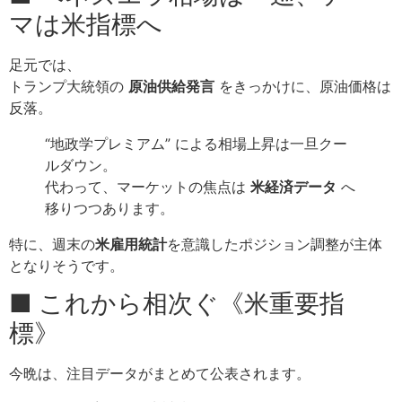
マは米指標へ
足元では、
トランプ大統領の
原油供給発言
をきっかけに、原油価格は
反落。
“地政学プレミアム” による相場上昇は一旦クー
ルダウン。
代わって、マーケットの焦点は
米経済データ
へ
移りつつあります。
特に、週末の
米雇用統計
を意識したポジション調整が主体
となりそうです。
■ これから相次ぐ《米重要指
標》
今晩は、注目データがまとめて公表されます。