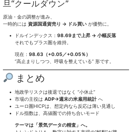
旦“クールダウン”
原油・金の調整が進み、
一時的には
資源国通貨売り → ドル買い
が優勢に。
ドルインデックス：
98.69まで上昇 → 小幅反落
それでもプラス圏を維持。
現在：
98.63（+0.05／+0.05％）
“高止まりしつつ、呼吸を整えている” 形です。
まとめ
地政学リスクは後退ではなく “小休止”
市場の主役は
ADP→週末の米雇用統計
へ
ユーロ圏HICPは、想定内なら反応は薄い見通し
ドル指数は、高値圏での持ち合いモード
テーマは「景気データの精査」へ。
トレンドよりも、数字に対する市場の“解釈”が勝