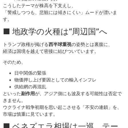
こうしたテーマが株高を下支えし、
「警戒しつつも、悲観には傾きにくい」ムードが漂いま
す。
■ 地政学の火種は“周辺国”へ
トランプ政権が掲げる
西半球重視
の姿勢とは裏腹に、
経済は国境を越えて密接に結びついています。
そのため、
日中関係の緊張
物価押し上げ要因としての輸入インフレ
供給網の再混乱
といった
副作用
が、アジア側にも波及する可能性は否定で
きません。
ウクライナ戦争初期を思い起こさせる「不安の連鎖」を、
市場は慎重に見ています。
■ ベネズエラ相場は一巡、テー