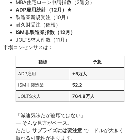
MBA住宅ローン申請指数（2週分）
ADP雇用統計（12月）★
製造業新規受注（10月）
耐久財受注（確報）
ISM非製造業指数（12月）
JOLTS求人件数（11月）
市場コンセンサスは：
指標
予想
ADP雇用
+5万人
ISM非製造業
52.2
JOLTS求人
764.8万人
「減速気味だが崩壊ではない」
— そんな見方がベース。
ただし
サプライズには要注意
で、ドルが大きく
振れる可能性があります。