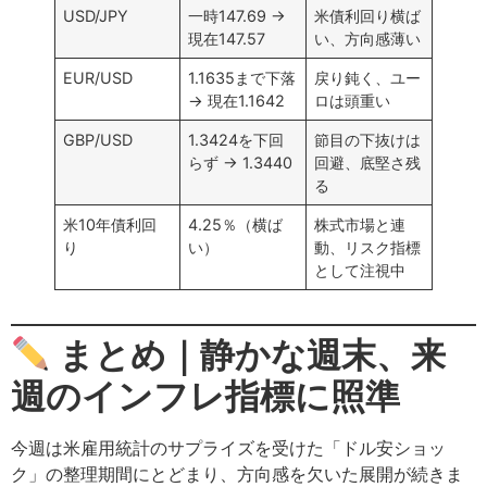
USD/JPY
一時147.69 →
米債利回り横ば
現在147.57
い、方向感薄い
EUR/USD
1.1635まで下落
戻り鈍く、ユー
→ 現在1.1642
ロは頭重い
GBP/USD
1.3424を下回
節目の下抜けは
らず → 1.3440
回避、底堅さ残
る
米10年債利回
4.25％（横ば
株式市場と連
り
い）
動、リスク指標
として注視中
まとめ｜静かな週末、来
週のインフレ指標に照準
今週は米雇用統計のサプライズを受けた「ドル安ショッ
ク」の整理期間にとどまり、方向感を欠いた展開が続きま