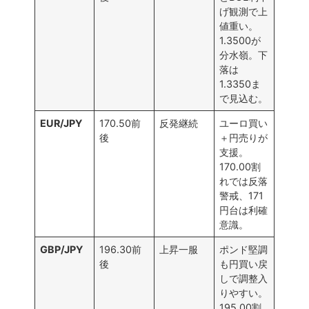
げ観測で上
値重い。
1.3500が
分水嶺。下
落は
1.3350ま
で見込む。
EUR/JPY
170.50前
反発継続
ユーロ買い
後
＋円売りが
支援。
170.00割
れでは反落
警戒、171
円台は利確
意識。
GBP/JPY
196.30前
上昇一服
ポンド堅調
後
も円買い戻
しで調整入
りやすい。
195.00割