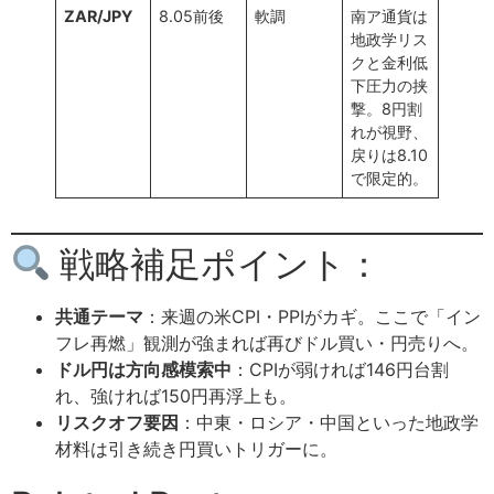
ZAR/JPY
8.05前後
軟調
南ア通貨は
地政学リス
クと金利低
下圧力の挟
撃。8円割
れが視野、
戻りは8.10
で限定的。
戦略補足ポイント：
共通テーマ
：来週の米CPI・PPIがカギ。ここで「イン
フレ再燃」観測が強まれば再びドル買い・円売りへ。
ドル円は方向感模索中
：CPIが弱ければ146円台割
れ、強ければ150円再浮上も。
リスクオフ要因
：中東・ロシア・中国といった地政学
材料は引き続き円買いトリガーに。