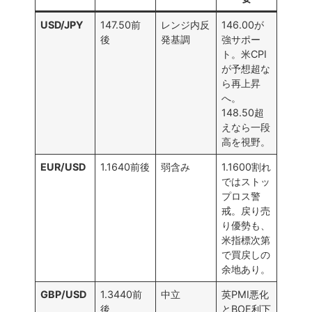
USD/JPY
147.50前
レンジ内反
146.00が
後
発基調
強サポー
ト。米CPI
が予想超な
ら再上昇
へ。
148.50超
えなら一段
高を視野。
EUR/USD
1.1640前後
弱含み
1.1600割れ
ではストッ
プロス警
戒。戻り売
り優勢も、
米指標次第
で買戻しの
余地あり。
GBP/USD
1.3440前
中立
英PMI悪化
後
とBOE利下