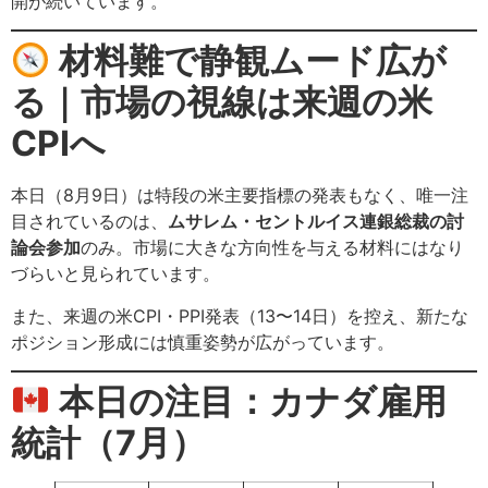
開が続いています。
材料難で静観ムード広が
る｜市場の視線は来週の米
CPIへ
本日（8月9日）は特段の米主要指標の発表もなく、唯一注
目されているのは、
ムサレム・セントルイス連銀総裁の討
論会参加
のみ。市場に大きな方向性を与える材料にはなり
づらいと見られています。
また、来週の米CPI・PPI発表（13〜14日）を控え、新たな
ポジション形成には慎重姿勢が広がっています。
本日の注目：カナダ雇用
統計（7月）