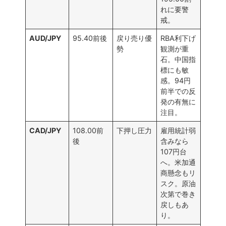
れに要警
戒。
AUD/JPY
95.40前後
戻り売り優
RBA利下げ
勢
観測が重
石。中国指
標にも敏
感。94円
前半での反
発の有無に
注目。
CAD/JPY
108.00前
下押し圧力
雇用統計弱
後
含みなら
107円台
へ。米加通
商懸念もリ
スク。原油
次第で巻き
戻しもあ
り。