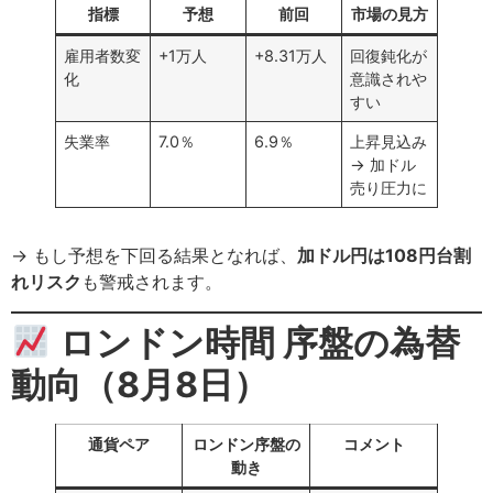
指標
予想
前回
市場の見方
雇用者数変
+1万人
+8.31万人
回復鈍化が
化
意識されや
すい
失業率
7.0％
6.9％
上昇見込み
→ 加ドル
売り圧力に
→ もし予想を下回る結果となれば、
加ドル円は108円台割
れリスク
も警戒されます。
ロンドン時間 序盤の為替
動向（8月8日）
通貨ペア
ロンドン序盤の
コメント
動き