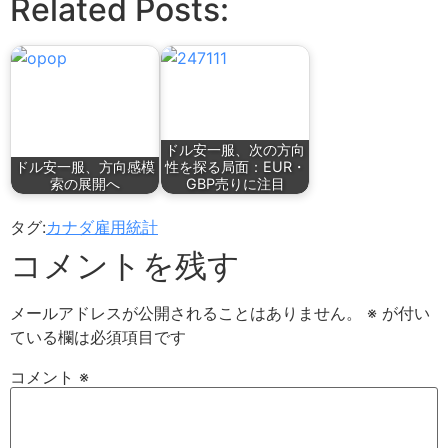
Related Posts:
ドル安一服、次の方向
ドル安一服、方向感模
性を探る局面：EUR・
索の展開へ
GBP売りに注目
タグ:
カナダ雇用統計
コメントを残す
メールアドレスが公開されることはありません。
※
が付い
ている欄は必須項目です
コメント
※