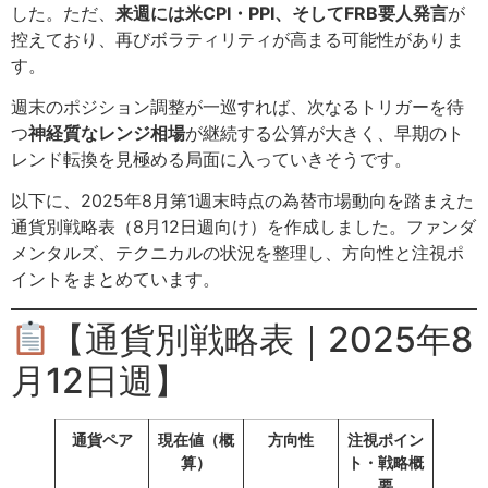
した。ただ、
来週には米CPI・PPI、そしてFRB要人発言
が
控えており、再びボラティリティが高まる可能性がありま
す。
週末のポジション調整が一巡すれば、次なるトリガーを待
つ
神経質なレンジ相場
が継続する公算が大きく、早期のト
レンド転換を見極める局面に入っていきそうです。
以下に、2025年8月第1週末時点の為替市場動向を踏まえた
通貨別戦略表（8月12日週向け）を作成しました。ファンダ
メンタルズ、テクニカルの状況を整理し、方向性と注視ポ
イントをまとめています。
【通貨別戦略表｜2025年8
月12日週】
通貨ペア
現在値（概
方向性
注視ポイン
算）
ト・戦略概
要