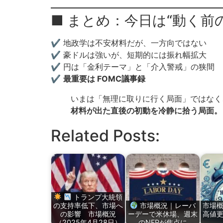
■ まとめ：今日は“動く前
✔ 地政学は不安材料だが、一方向ではない
✔ 豪ドルは強いが、短期的には振れ幅拡大
✔ 円は「金利テーマ」と「介入警戒」の狭間
✔
最重要は FOMC議事録
いまは「無理に取りに行く局面」ではなく
材料が出た直後の初動を冷静に拾う局面。
Related Posts:
トランプ大統領
の支持率低下、市場へ
市場概況｜レーバ
市場
の影響 市場概況
ーデーで米休場、週末
高値
（2025年4月28日）
のNFPが焦点に