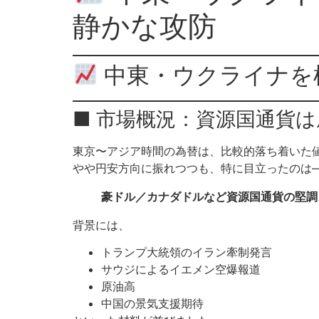
静かな攻防
中東・ウクライナを
■ 市場概況：資源国通貨
東京〜アジア時間の為替は、比較的落ち着いた
やや円安方向に振れつつも、特に目立ったのは
豪ドル／カナダドルなど資源国通貨の堅調
背景には、
トランプ大統領のイラン牽制発言
サウジによるイエメン空爆報道
原油高
中国の景気支援期待