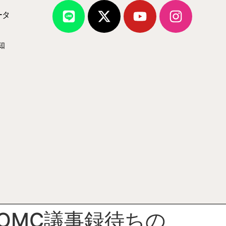
ータ
知
OMC議事録待ちの