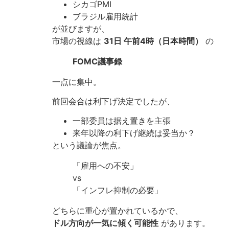
シカゴPMI
ブラジル雇用統計
が並びますが、
市場の視線は
31日 午前4時（日本時間）
の
FOMC議事録
一点に集中。
前回会合は利下げ決定でしたが、
一部委員は据え置きを主張
来年以降の利下げ継続は妥当か？
という議論が焦点。
「雇用への不安」
vs
「インフレ抑制の必要」
どちらに重心が置かれているかで、
ドル方向が一気に傾く可能性
があります。