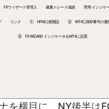
FXウィザード管理人
裁量トレード成績
専用 インジケ
グ
リンク
① HFM口座開設
② MT4口座ID番号の通
③ FX WIZARD インジケータをMT4に設置
ナを横目に、NY後半はF