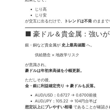
じり高
じり安
が交互に出るだけで、
トレンドは不発
のままで
■ 豪ドル＆貴金属：強いが
銀・銅など貴金属が
史上最高値圏
へ。
供給懸念 × 地政学リスク
が意識され、
豪ドルは年初来高値を小幅更新。
ただしその後、
金・銀に利益確定売り → 豪ドルも反落。
AUD/USD：0.6727 → 0.6700前後
AUD/JPY：105.22 → 104円台半ば
想定以上にブレやすい相場
であることが確認さ