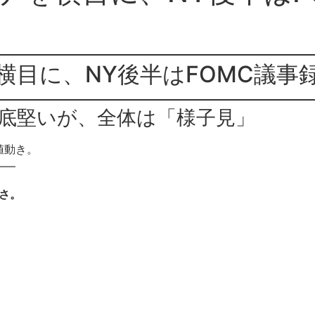
横目に、NY後半はFOMC議事
は底堅いが、全体は「様子見」
値動き。
——
さ。