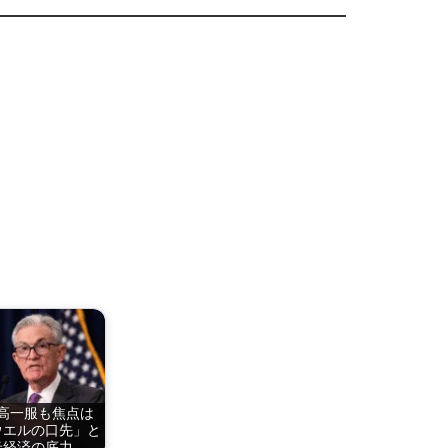
高一服も焦点は
ウエルの口先」と
米経済の底力