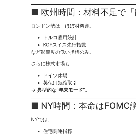
■ 欧州時間：材料不足で
ロンドン勢は、ほぼ材料難。
トルコ雇用統計
KOFスイス先行指数
など影響度の低い指標のみ。
さらに株式市場も、
ドイツ休場
英仏は短縮取引
→
典型的な“年末モード”。
■ NY時間：本命はFOMC
NYでは、
住宅関連指標