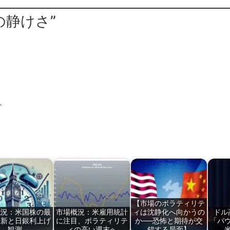
の静けさ”
、
【市場のボラティリテ
概況：米国株の最
市場概況：米雇用統計
ィは沈静化へ向かうの
ドル
更新と日銀利上げ
に注目、ボラティリテ
か──恐怖と期待が交
「パ
観測
ィの高い週末へ
錯する局面】