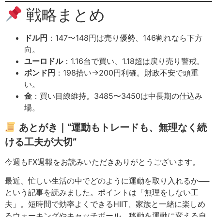
戦略まとめ
ドル円
：147〜148円は売り優勢、146割れなら下方
向。
ユーロドル
：1.16台で買い、1.18超は戻り売り警戒。
ポンド円
：198拾い→200円利確。財政不安で頭重
い。
金
：買い目線維持。3485〜3450は中長期の仕込み
場。
あとがき｜“運動もトレードも、無理なく続
ける工夫が大切”
今週もFX週報をお読みいただきありがとうございます。
最近、忙しい生活の中でどのように運動を取り入れるか──
という記事を読みました。ポイントは「無理をしない工
夫」。短時間で効率よくできるHIIT、家族と一緒に楽しめ
るウォーキングやキャッチボール、移動を運動に変える自