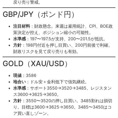
戻り売り警戒。
GBP/JPY（ポンド円）
注目材料
：財政懸念。来週は雇用統計、CPI、BOE政
策決定が控え、ポジション縮小の可能性。
水準感
：197〜197.5が支持、200〜201.5が抵抗。
方針
：198円付近を押し目買い、200円前後で利確。
財政リスクを見て戻り売りも有効。
GOLD（XAU/USD）
現値
：3586
地合い
：ドル安＋金利低下で強気継続。
水準感
：サポート3550→3520→3485、レジスタン
ス3600→3625→3650。
方針
：3550〜3520の押し目買い。3485割れは損切
り。目標は3600→3625→3650。3485〜3450はコ
ア買い直しゾーン。