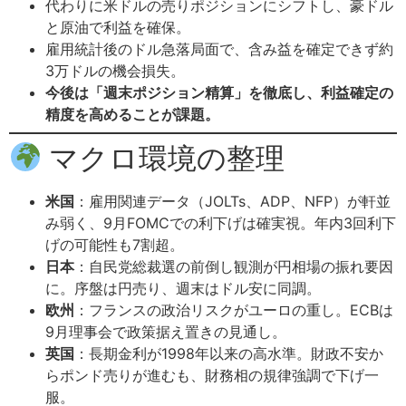
代わりに米ドルの売りポジションにシフトし、豪ドル
と原油で利益を確保。
雇用統計後のドル急落局面で、含み益を確定できず約
3万ドルの機会損失。
今後は「週末ポジション精算」を徹底し、利益確定の
精度を高めることが課題。
マクロ環境の整理
米国
：雇用関連データ（JOLTs、ADP、NFP）が軒並
み弱く、9月FOMCでの利下げは確実視。年内3回利下
げの可能性も7割超。
日本
：自民党総裁選の前倒し観測が円相場の振れ要因
に。序盤は円売り、週末はドル安に同調。
欧州
：フランスの政治リスクがユーロの重し。ECBは
9月理事会で政策据え置きの見通し。
英国
：長期金利が1998年以来の高水準。財政不安か
らポンド売りが進むも、財務相の規律強調で下げ一
服。