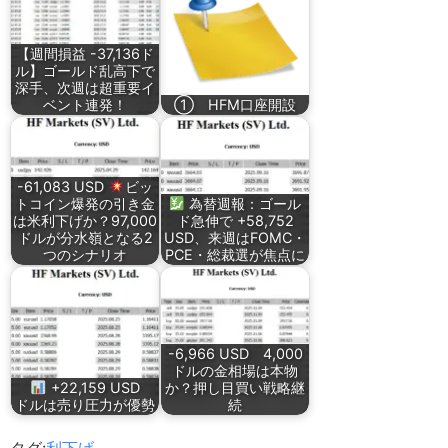
【週間損益 -37,136ド
ル】ゴールド乱高下で
深手、次週は超重要イ
ベント連発！
① HFM口座開設
-61,083 USD
ビッ
トコイン爆発の引き金
為替週報：ゴール
は米利下げか？97,000
ド急伸で +58,752
ドルが分水嶺となる2
USD、来週はFOMC・
つのシナリオ
PCE・総裁選が焦点に
-6,966 USD 4,000
ドルの金相場は本物
+22,159 USD
か？押し目買い戦略継
ドルは売り圧力が優勢
続
タグ:
利下げ