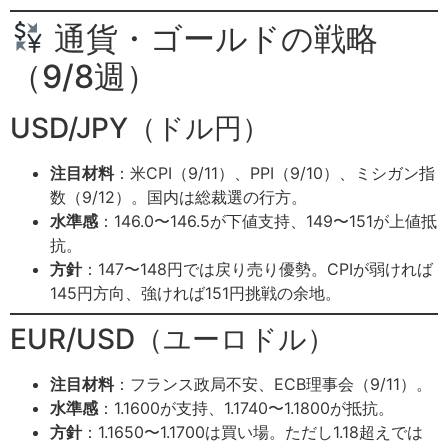
通貨・ゴールドの戦略
（9/8週）
USD/JPY（ドル円）
注目材料
：米CPI（9/11）、PPI（9/10）、ミシガン指
数（9/12）。国内は総裁選の行方。
水準感
：146.0〜146.5が下値支持、149〜151が上値抵
抗。
方針
：147〜148円では戻り売り優勢。CPIが弱ければ
145円方向、強ければ151円挑戦の余地。
EUR/USD（ユーロドル）
注目材料
：フランス政局不安、ECB理事会（9/11）。
水準感
：1.1600が支持、1.1740〜1.1800が抵抗。
方針
：1.1650〜1.1700は買い場。ただし1.18超えでは