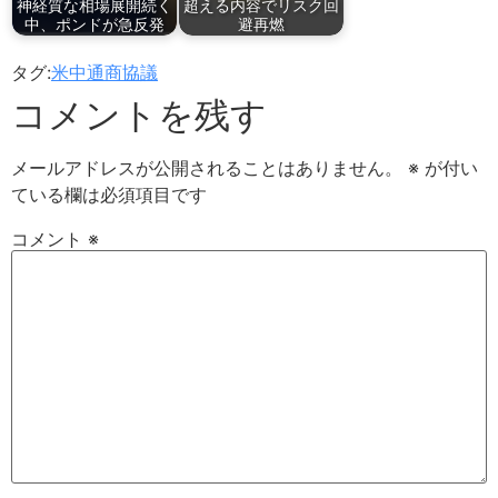
神経質な相場展開続く
超える内容でリスク回
中、ポンドが急反発
避再燃
タグ:
米中通商協議
コメントを残す
メールアドレスが公開されることはありません。
※
が付い
ている欄は必須項目です
コメント
※