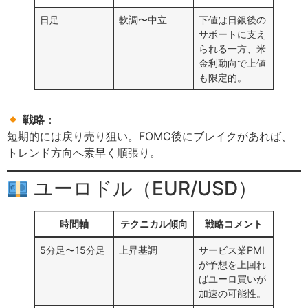
日足
軟調〜中立
下値は日銀後の
サポートに支え
られる一方、米
金利動向で上値
も限定的。
戦略
：
短期的には戻り売り狙い。FOMC後にブレイクがあれば、
トレンド方向へ素早く順張り。
ユーロドル（EUR/USD）
時間軸
テクニカル傾向
戦略コメント
5分足〜15分足
上昇基調
サービス業PMI
が予想を上回れ
ばユーロ買いが
加速の可能性。