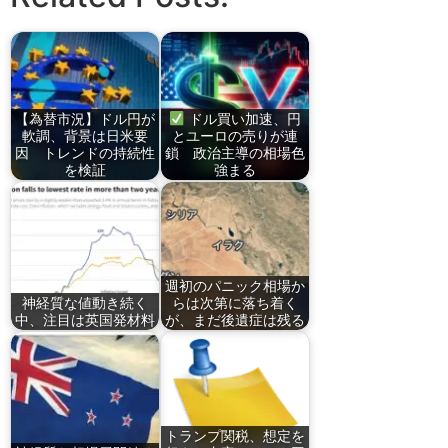
【為替市況】ドル円が
ドル買い加速、円
軟調、背景は日米要
とユーロの売りが連
因 トレンドの持続性
鎖 政治主導の相場色
を検証
強まる
週初のパニック相場か
神経質な値動き続く
らは次第に落ち着く
中、注目は英国発材料
が、まだ後遺症は残る
トランプ関税、想定を