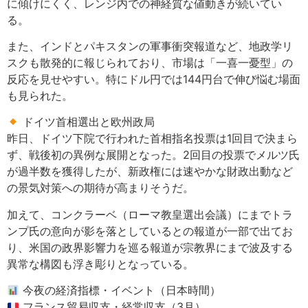
に傾けにくく、レンジ内での神経質な値動きが続いてい
る。
また、インドとパキスタンの軍事衝突報道など、地政学リ
スクも散発的に報じられており、市場は「一喜一憂型」の
反応を見せやすい。特にドル円では144円台で伸び悩む場面
も見られた。
ドイツ首相選出と欧州政局
昨日、ドイツ下院で行われた首相指名投票は1回目で決まら
ず、戦後初の異例な展開となった。2回目の投票でメルツ氏
が過半数を獲得したが、新政権には速やかな財政出動など
の景気対策への期待が高まりそうだ。
加えて、コンクラーベ（ローマ教皇選出会議）にまでトラ
ンプ氏の意向が影を落としているとの報道が一部で出てお
り、米国の政界影響力を巡る報道が宗教界にまで波及する
異常な構図も浮き彫りとなっている。
今夜の経済指標・イベント（日本時間）
フランス貿易収支・経常収支（3月）