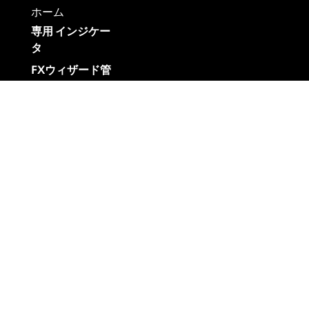
ホーム
専用 インジケー
タ
FXウィザード管
理人
ブログ
お問い合わせ
リンク