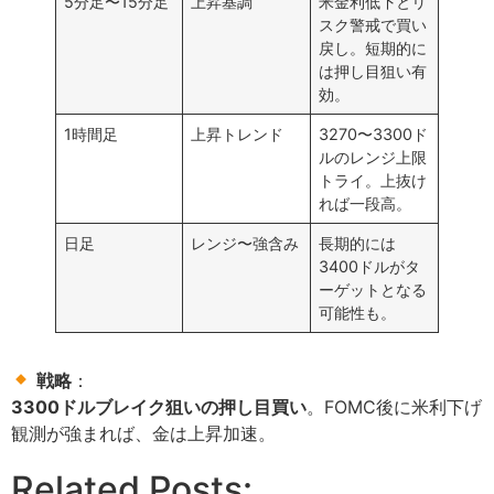
5分足〜15分足
上昇基調
米金利低下とリ
スク警戒で買い
戻し。短期的に
は押し目狙い有
効。
1時間足
上昇トレンド
3270〜3300ド
ルのレンジ上限
トライ。上抜け
れば一段高。
日足
レンジ〜強含み
長期的には
3400ドルがタ
ーゲットとなる
可能性も。
戦略
：
3300ドルブレイク狙いの押し目買い
。FOMC後に米利下げ
観測が強まれば、金は上昇加速。
Related Posts: