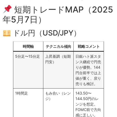
短期トレードMAP（2025
年5月7日）
ドル円（USD/JPY）
時間軸
テクニカル傾向
戦略コメント
5分足〜15分足
上昇基調（短期
日銀ハト派スタ
円安）
ンス継続で円売
りが優勢。144
円台前半では上
値が重く、戻り
売りも検討。
1時間足
もみ合い（レン
143.50〜
ジ）
144.50円のレ
ンジを想定。
FOMC前で方向
感に乏しい。