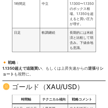
1時間足
中立
1.1300〜1.1350
のボックス相
場。1.1350を超
えると買い圧力
が増す。
日足
軟調継続
長期的には米経
済と比較して弱
含み。下値余地
も意識。
戦略
：
1.1350超えで追随買い
、もしくは上昇失速からの
逆張りシ
ョート
も視野に。
ゴールド（XAU/USD）
時間軸
テクニカル傾向
戦略コメント