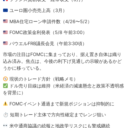
ユーロ圏小売売上高（3月）
MBA住宅ローン申請件数（4/26〜5/2）
FOMC政策金利発表（5/8 午前3:00）
パウエルFRB議長会見（午前3:30頃）
市場の注目はFOMCに集まっており、据え置き自体は織り
込み済み。焦点は、今後の利下げ見通しの示唆があるかど
うかに移っている。
現状のトレード方針（戦略メモ）
ドル売り目線は維持（米経済の減速懸念と政策不透明感
を背景に）
FOMCイベント通過まで新規ポジションは抑制的に
⏱ 短期トレード主体で方向性確定までレンジ狙い
米中通商協議の続報と地政学リスクにも警戒継続