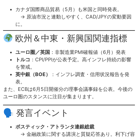
カナダ国際商品貿易（5月）も米国と同時発表。
→ 原油市況と連動しやすく、CAD/JPYの変動要因
に。
欧州＆中東・新興国関連指標
ユーロ圏／英国
：非製造業PMI確報値（6月）発表
トルコ
：CPI/PPIが公表予定。高インフレ持続の影響
を警戒。
英中銀（BOE）
：インフレ調査・信用状況報告を発
表。
また、ECBは6月5日開催分の理事会議事録を公表。今後の
ユーロ圏のスタンスに注目が集まります。
🗣 発言イベント
ボスティック・アトランタ連銀総裁
→ 金融政策に関する講演と質疑応答あり。利下げ容