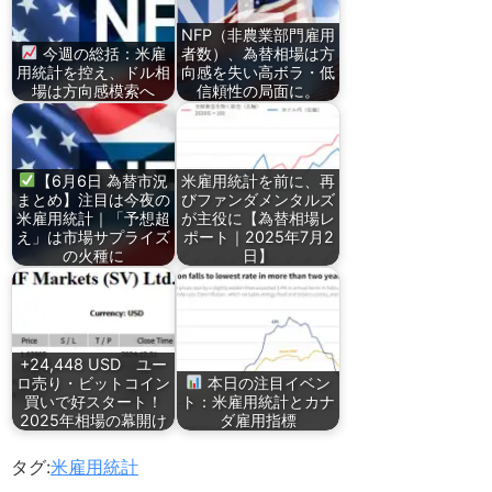
NFP（非農業部門雇用
今週の総括：米雇
者数）、為替相場は方
用統計を控え、ドル相
向感を失い高ボラ・低
場は方向感模索へ
信頼性の局面に。
【6月6日 為替市況
米雇用統計を前に、再
まとめ】注目は今夜の
びファンダメンタルズ
米雇用統計｜「予想超
が主役に【為替相場レ
え」は市場サプライズ
ポート｜2025年7月2
の火種に
日】
+24,448 USD ユー
ロ売り・ビットコイン
本日の注目イベン
買いで好スタート！
ト：米雇用統計とカナ
2025年相場の幕開け
ダ雇用指標
タグ:
米雇用統計