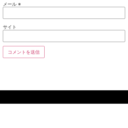
メール
※
サイト
ホーム
専用 インジケー
タ