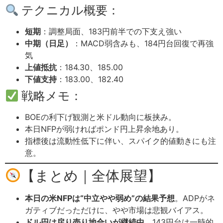
テクニカル概要：
短期
：調整局面、183円前半での下支え強い
中期（日足）
：MACD弱含みも、184円台回復で再強
気
上値抵抗
：184.30、185.00
下値支持
：183.00、182.40
戦略メモ：
BOEの利下げ観測と米ドル動向に板挟み。
本日NFPが弱ければポンド円上昇余地あり。
指標後は流動性低下に伴い、スパイク的値動きにも注
意。
【まとめ｜全体展望】
本日の米NFPは“中立やや弱め”の結果予想
。ADPがネ
ガティブだっただけに、やや市場は悲観バイアス。
ドル円は戻り売り地合いが継続中
。143円台は一時的