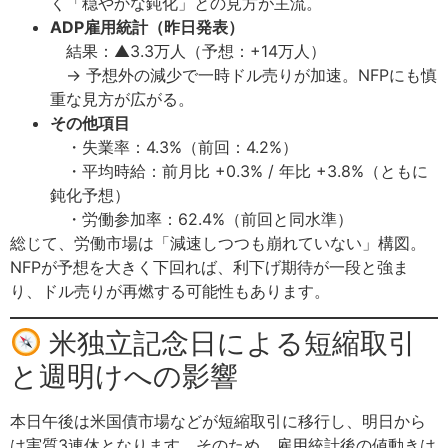
く「穏やかな鈍化」との見方が主流。
ADP雇用統計（昨日発表）
結果：▲3.3万人（予想：+14万人）
→ 予想外の減少で一時ドル売りが加速。NFPにも慎
重な見方が広がる。
その他項目
・失業率：4.3%（前回：4.2%）
・平均時給：前月比 +0.3% / 年比 +3.8%（ともに
鈍化予想）
・労働参加率：62.4%（前回と同水準）
総じて、労働市場は「減速しつつも崩れていない」構図。
NFPが予想を大きく下回れば、利下げ期待が一段と強ま
り、ドル売りが再燃する可能性もあります。
米独立記念日による短縮取引
と週明けへの影響
本日午後は米国債市場などが短縮取引に移行し、明日から
は実質3連休となります。そのため、雇用統計後の値動きは