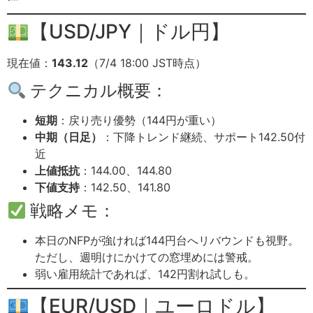
【USD/JPY｜ドル円】
現在値：
143.12
（7/4 18:00 JST時点）
テクニカル概要：
短期
：戻り売り優勢（144円が重い）
中期（日足）
：下降トレンド継続、サポート142.50付
近
上値抵抗
：144.00、144.80
下値支持
：142.50、141.80
戦略メモ：
本日のNFPが強ければ144円台へリバウンドも視野。
ただし、週明けにかけての窓埋めには警戒。
弱い雇用統計であれば、142円割れ試しも。
【EUR/USD｜ユーロドル】