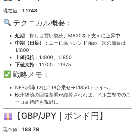
現在値：
1.1748
テクニカル概要：
短期
：押し目買い継続、MA20を下支えに上昇中
中期（日足）
：ユーロ高トレンド強め、次の節目は
1.1800
上値抵抗
：1.1800、1.1850
下値支持
：1.1700、1.1675
戦略メモ：
NFPが弱ければ1.18台乗せ→1.1850トライへ。
欧州経済の回復基調が維持されれば、ドル主導でのユ
ーロ高持続も視野に。
【GBP/JPY｜ポンド円】
現在値：
183.79