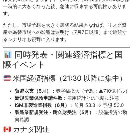
一時的に大きくなった後、急速に収束する可能性がありま
す。
ただし、市場予想を大きく裏切る結果となれば、リスク資
産や為替市場への影響は週明け（7月7日以降）まで継続す
るシナリオも視野に入ります。
同時発表・関連経済指標と国
際イベント
米国経済指標（21:30 以降に集中）
貿易収支（5月）
：赤字幅拡大（予想：▲710億ドル）
新規失業保険申請件数
：雇用統計との乖離に注意
ISM非製造業指数（6月）
：前月 53.8 → 予想 53.0
製造業新規受注・耐久財受注（5月）
：設備投資の動
向確認
カナダ関連