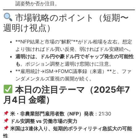
認姿勢か否か注目。
市場戦略のポイント（短期〜
週明け視点）
**NFP結果と市場の“解釈”**がドル相場を左右。想定
より強ければドル買い反発、弱ければドル安継続へ。
週明けは、ドル円や豪ドル円でギャップ発生の可能性
も
。ポジション調整と週明け窓開けに注意。
**雇用統計→ISM→FOMC議事録（来週）**と、ファ
ンダメンタルズ重視の展開が続く。
本日の注目テーマ（2025年7
月4日 金曜）
米・非農業部門雇用者数（NFP）発表
：21:30
ドル安調整 vs 労働市場の実力
米国は3連休入り、短期的ボラティリティ急拡大の可能
性