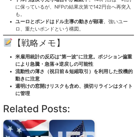
に保っているが、NFPの結果次第で142円台へ再突入
も。
ユーロとポンドはドル主導の動きが顕著
。強いユー
ロ、重たいポンドという構図。
【戦略メモ】
米雇用統計の反応は“第一波”に注意。ポジション偏重
により急騰・急落→逆戻しの可能性
流動性の薄さ（祝日前＆短縮取引）を利用した投機的
動きに注意
週明けの窓開けリスクも含め、損切りラインはタイト
に管理
Related Posts: