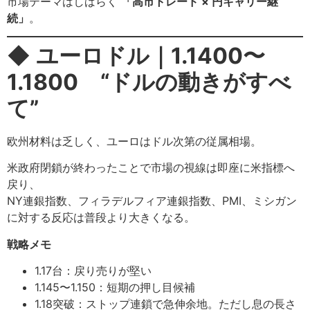
市場テーマはしばらく
「高市トレード × 円キャリー継
続」
。
◆
ユーロドル｜1.1400〜
1.1800 “ドルの動きがすべ
て”
欧州材料は乏しく、ユーロはドル次第の従属相場。
米政府閉鎖が終わったことで市場の視線は即座に米指標へ
戻り、
NY連銀指数、フィラデルフィア連銀指数、PMI、ミシガン
に対する反応は普段より大きくなる。
戦略メモ
1.17台：戻り売りが堅い
1.145〜1.150：短期の押し目候補
1.18突破：ストップ連鎖で急伸余地。ただし息の長さ