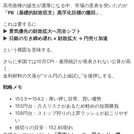
高市政権の誕生が濃厚になる中、市場の意表を突いたのが
「PB（基礎的財政収支）黒字化目標の撤回」
。
これは要するに
▶
景気優先の財政拡大へ完全シフト
▶
日銀の引き締め遅れ × 財政拡大 → 円売り加速
という構図を意味する。
さらに米国では10月CPI・雇用統計が発表されない公算が高
く、
金利材料の欠落が“ドル円の上値試し”を後押しする。
戦略メモ
153.5〜154.2：厚い押し目帯。買い優勢
155円台：介入リスクがあるため軽めの短期勝負
158円台：ストップ狩りの上昇ラッシュが起こりやす
い
損切りの目安：152.80割れ