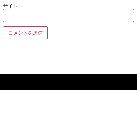
サイト
ホーム
専用 インジケー
タ
FXウィザード管
理人
ブログ