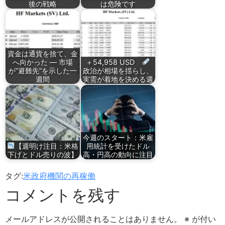
後の戦略
は危険です
資金は通貨を捨て、金
へ向かった ― 市場
＋54,958 USD
が“避難先”を示した一
政治が相場を揺らし、
週間
実需が着地を決める週
今週のスタート：米雇
【週明け注目：米格
用統計を受けたドル
下げとドル売りの波】
高・円高の動向に注目
タグ:
米政府機関の再稼働
コメントを残す
メールアドレスが公開されることはありません。
※
が付い