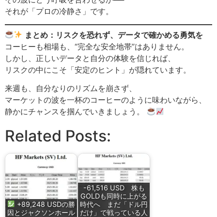
それが「プロの冷静さ」です。
まとめ：リスクを恐れず、データで確かめる勇気を
コーヒーも相場も、“完全な安全地帯”はありません。
しかし、正しいデータと自分の体験を信じれば、
リスクの中にこそ「安定のヒント」が隠れています。
来週も、自分なりのリズムを崩さず、
マーケットの波を一杯のコーヒーのように味わいながら、
静かにチャンスを掴んでいきましょう。
Related Posts:
-61,516 USD 株も
GOLDも同時に上がる
+89,248 USDの勝
時代へ まだ「ドル円
因とジャクソンホール
だけ」で戦っている人