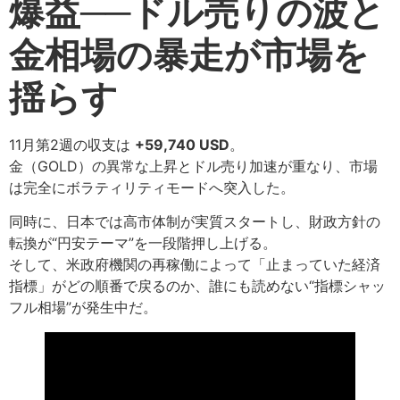
爆益──ドル売りの波と
金相場の暴走が市場を
揺らす
11月第2週の収支は
+59,740 USD
。
金（GOLD）の異常な上昇とドル売り加速が重なり、市場
は完全にボラティリティモードへ突入した。
同時に、日本では高市体制が実質スタートし、財政方針の
転換が“円安テーマ”を一段階押し上げる。
そして、米政府機関の再稼働によって「止まっていた経済
指標」がどの順番で戻るのか、誰にも読めない“指標シャッ
フル相場”が発生中だ。