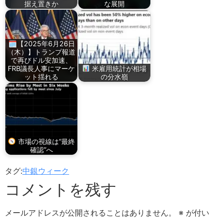
据え置きか
な展開
🗓【2025年6月26日
（木）】トランプ報道
で再びドル安加速、
FRB議長人事にマーケ
米雇用統計が相場
ット揺れる
の分水嶺
市場の視線は“最終
確認”へ
タグ:
中銀ウィーク
コメントを残す
メールアドレスが公開されることはありません。
※
が付い