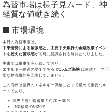
為替市場は様子見ムード、神
経質な値動き続く
■ 市場環境
本日の為替市場は、
中東情勢による緊張感と、主要中央銀行の金融政策イベン
トを控えた警戒感
が同時に意識される展開となりました。
中東では軍事衝突が続いており、
エネルギー輸送の要衝である
ホルムズ海峡
は依然として正
常な物流機能を回復していません。
この海峡は世界のエネルギー供給にとって極めて重要なル
ートであり、
世界の原油輸送量の約20〜30％
LNG輸送の約20％