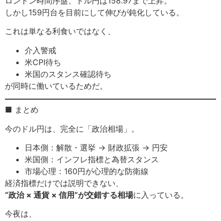
ロンドン時間序盤、ドル円は158.97まで上昇。
しかし159円台を目前にして伸びが鈍化している。
これは単なる利食いではなく、
介入警戒
米CPI待ち
米国のスタンス確認待ち
が同時に働いているためだ。
■ まとめ
今のドル円は、完全に「政治相場」。
日本側：解散・選挙 → 財政拡張 → 円安
米国側：インフレ指標と為替スタンス
市場心理：160円が心理的な防衛線
経済指標だけでは説明できない、
“政治 × 通貨 × 信用”が交錯する相場
に入っている。
今夜は、