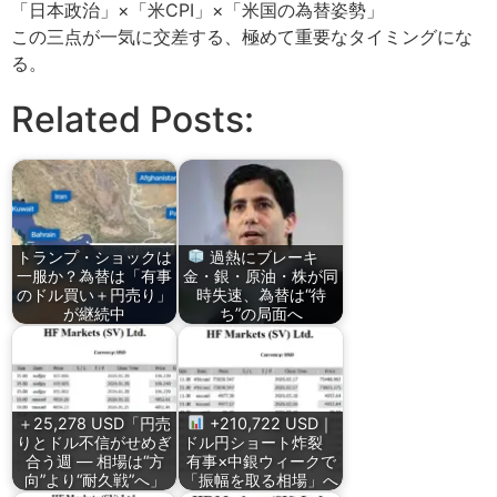
「日本政治」×「米CPI」×「米国の為替姿勢」
この三点が一気に交差する、極めて重要なタイミングにな
る。
Related Posts:
トランプ・ショックは
過熱にブレーキ
一服か？為替は「有事
金・銀・原油・株が同
のドル買い＋円売り」
時失速、為替は“待
が継続中
ち”の局面へ
＋25,278 USD「円売
+210,722 USD｜
りとドル不信がせめぎ
ドル円ショート炸裂
合う週 ― 相場は“方
有事×中銀ウィークで
向”より“耐久戦”へ」
「振幅を取る相場」へ