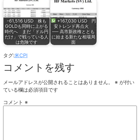
-61,516 USD 株も
+167,030 USD 円
GOLDも同時に上がる
安トレンド再点火
時代へ まだ「ドル円
── 高市新政権ととも
だけ」で戦っている人
に始まる新たな相場局
は危険です
面
タグ:
米CPI
コメントを残す
メールアドレスが公開されることはありません。
※
が付い
ている欄は必須項目です
コメント
※