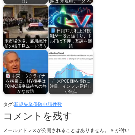
日】
線は“米雇用データ”へ
日銀12月利上げ観
測が一段と強まり、ド
米市場休場、雇用統計
ル円は下押し基調を継
前の様子見ムード漂う
続
中東・ウクライナ
を横目に、NY後半は
米PCE価格指数に
FOMC議事録待ちの静
注目、インフレ見通し
かな攻防
が焦点
タグ:
新規失業保険申請件数
コメントを残す
メールアドレスが公開されることはありません。
※
が付い