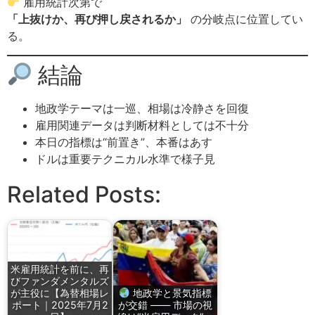
雇用統計次第で
「上抜けか、再び押し戻されるか」
の分岐点に位置してい
る。
結論
地政学テーマは一巡、相場は冷静さを回復
雇用関連データは判断材料としては不十分
本日の指標は“前置き”、本番はあす
ドルは重要テクニカル水準で様子見
Related Posts:
米雇用統計を前に、再
びファンダメンタルズ
が主役に【為替相場レ
地政学と景気指標
ポート｜2025年7月2
が交錯 —— 市場の視