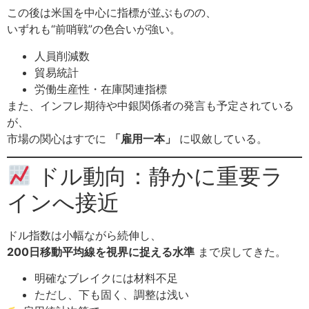
この後は米国を中心に指標が並ぶものの、
いずれも“前哨戦”の色合いが強い。
人員削減数
貿易統計
労働生産性・在庫関連指標
また、インフレ期待や中銀関係者の発言も予定されている
が、
市場の関心はすでに
「雇用一本」
に収斂している。
ドル動向：静かに重要ラ
インへ接近
ドル指数は小幅ながら続伸し、
200日移動平均線を視界に捉える水準
まで戻してきた。
明確なブレイクには材料不足
ただし、下も固く、調整は浅い