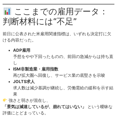
ここまでの雇用データ：
判断材料には“不足”
前日に公表された米雇用関連指標は、いずれも決定打に欠
ける内容だった。
ADP雇用
予想をやや下回ったものの、前回の急減からは持ち直
し
ISM非製造業・雇用指数
再び拡大圏へ回復し、サービス業の底堅さを示唆
JOLTS求人
求人数は減少基調が継続し、労働需給の緩和を示す結
果
強さと弱さが混在し、
「景気は減速しているが、崩れてはいない」
という曖昧な
評価にとどまっている。