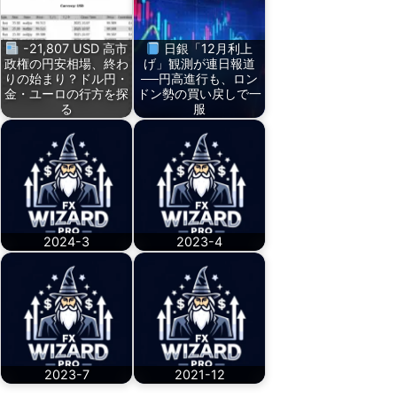
-21,807 USD 高市
日銀「12月利上
政権の円安相場、終わ
げ」観測が連日報道
りの始まり？ドル円・
──円高進行も、ロン
金・ユーロの行方を探
ドン勢の買い戻しで一
る
服
2024-3
2023-4
2023-7
2021-12