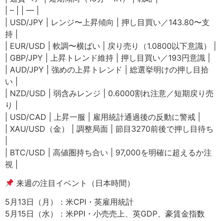
| – | | — |
| USD/JPY | レンジ〜上昇傾向 | 押し目買い／143.80〜支
持 |
| EUR/USD | 軟調〜横ばい | 戻り売り（1.0800以下意識） |
| GBP/JPY | 上昇トレンド維持 | 押し目買い／193円意識 |
| AUD/JPY | 強めの上昇トレンド | 総選挙明けの押し目拾
い |
| NZD/USD | 弱含みレンジ | 0.6000割れ注意／短期戻り売
り |
| USD/CAD | 上昇一服 | 雇用統計通過後の反動に警戒 |
| XAU/USD（金） | 調整局面 | 節目3270前後で押し目待ち
|
| BTC/USD | 高値圏持ち合い | 97,000を明確に超えるか注
視 |
来週の注目イベント（日本時間）
5月13日（月）：米CPI・英雇用統計
5月15日（水）：米PPI・小売売上、英GDP、豪賃金指数