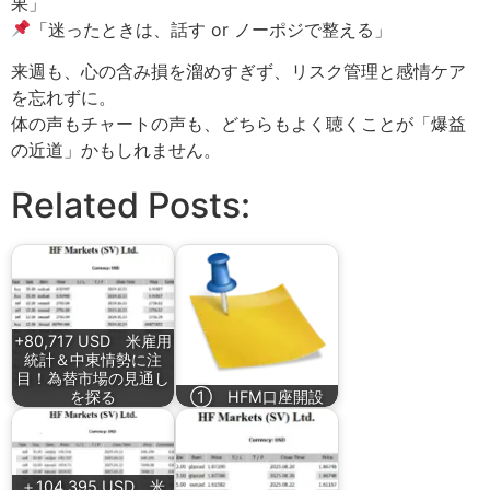
果」
「迷ったときは、話す or ノーポジで整える」
来週も、心の含み損を溜めすぎず、リスク管理と感情ケア
を忘れずに。
体の声もチャートの声も、どちらもよく聴くことが「爆益
の近道」かもしれません。
Related Posts:
+80,717 USD 米雇用
統計＆中東情勢に注
目！為替市場の見通し
を探る
① HFM口座開設
＋104,395 USD 米