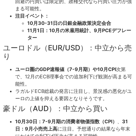
回避の円買いは限定的、政権交代なら円買い圧力が強
まる可能性。
注目イベント：
10月30-31日の日銀金融政策決定会合
11月1日：10月の米雇用統計、9月PCEデフレー
ター
ユーロドル（EUR/USD）：中立から売
り
ユーロ圏のGDP速報値（7-9月期）や10月CPI
次第
で、12月のECB理事会での追加利下げ観測が高まる可
能性。
ラガルドECB総裁の発言に注目し、景況感の悪化がユ
ーロの上値を抑える要因となりそうです。
豪ドル（AUD）：中立から買い
10月30日：7-9月期の消費者物価指数（CPI）
、
31
日：9月小売売上高
に注目。予想通りの結果なら年末