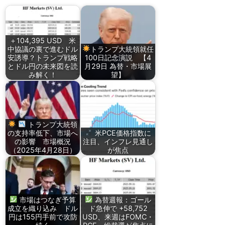
＋104,395 USD 米
中協議の裏で進むドル
トランプ大統領就任
安誘導？トランプ戦略
100日記念演説 【4
とドル円の未来図を読
月29日 為替・市場展
み解く！
望】
トランプ大統領
の支持率低下、市場へ
米PCE価格指数に
の影響 市場概況
注目、インフレ見通し
（2025年4月28日）
が焦点
市場はつなぎ予算
為替週報：ゴール
成立を織り込み ドル
ド急伸で +58,752
円は155円手前で攻防
USD、来週はFOMC・