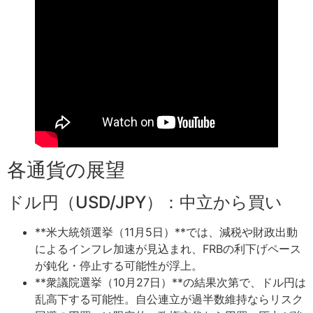
各通貨の展望
ドル円（USD/JPY）：中立から買い
**米大統領選挙（11月5日）**では、減税や財政出動
によるインフレ加速が見込まれ、FRBの利下げペース
が鈍化・停止する可能性が浮上。
**衆議院選挙（10月27日）**の結果次第で、ドル円は
乱高下する可能性。自公連立が過半数維持ならリスク