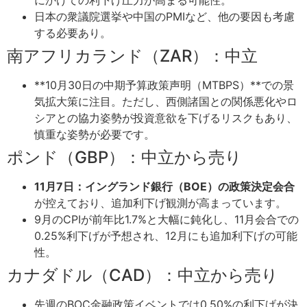
にかけての利下げ圧力が高まる可能性。
日本の衆議院選挙や中国のPMIなど、他の要因も考慮
する必要あり。
南アフリカランド（ZAR）：中立
**10月30日の中期予算政策声明（MTBPS）**での景
気拡大策に注目。ただし、西側諸国との関係悪化やロ
シアとの協力姿勢が投資意欲を下げるリスクもあり、
慎重な姿勢が必要です。
ポンド（GBP）：中立から売り
11月7日：イングランド銀行（BOE）の政策決定会合
が控えており、追加利下げ観測が高まっています。
9月のCPIが前年比1.7%と大幅に鈍化し、11月会合での
0.25%利下げが予想され、12月にも追加利下げの可能
性。
カナダドル（CAD）：中立から売り
先週のBOC金融政策イベントでは0.50%の利下げが決