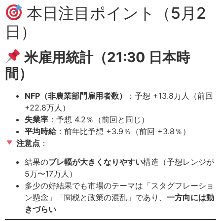
本日注目ポイント（5月2
日）
米雇用統計（21:30 日本時
間）
NFP（非農業部門雇用者数）
：予想 +13.8万人（前回
+22.8万人）
失業率
：予想 4.2％（前回と同じ）
平均時給
：前年比予想 +3.9％（前回 +3.8％）
注意点
：
結果の
ブレ幅が大きくなりやすい
構造（予想レンジが
5万〜17万人）
多少の好結果でも市場のテーマは「スタグフレーショ
ン懸念」「関税と政策の混乱」であり、
一方向には動
きづらい