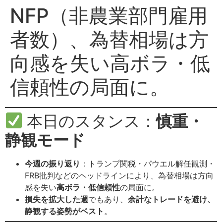
NFP（非農業部門雇用
者数）、為替相場は方
向感を失い高ボラ・低
信頼性の局面に。
本日のスタンス：
慎重・
静観モード
今週の振り返り
：トランプ関税・パウエル解任観測・
FRB批判などのヘッドラインにより、為替相場は方向
感を失い
高ボラ・低信頼性
の局面に。
損失を拡大した週
でもあり、
余計なトレードを避け、
静観する姿勢がベスト
。