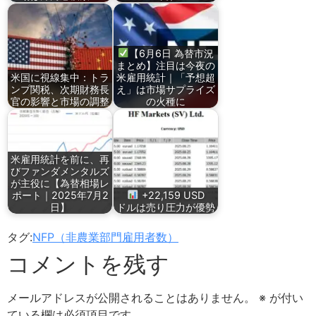
【6月6日 為替市況
まとめ】注目は今夜の
米国に視線集中：トラ
米雇用統計｜「予想超
ンプ関税、次期財務長
え」は市場サプライズ
官の影響と市場の調整
の火種に
米雇用統計を前に、再
びファンダメンタルズ
が主役に【為替相場レ
ポート｜2025年7月2
+22,159 USD
日】
ドルは売り圧力が優勢
タグ:
NFP（非農業部門雇用者数）
コメントを残す
メールアドレスが公開されることはありません。
※
が付い
ている欄は必須項目です