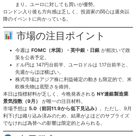
まり。ユーロに対しても買いが優勢。
ロンドン入り後も方向感は乏しく、投資家の関心は週央以
降のイベントに向かっている。
市場の注目ポイント
今週は
FOMC（米国）・英中銀・日銀
が相次いで政
策を公表予定。
ドル円は 147円台前半、ユーロドルは 1.17台前半と、
先週からほぼ横ばい。
株式市場はアジア株に利益確定の動きも限定的で、米
欧株先物は底堅さを維持。
本日は指標材料が乏しく、今晩発表される
NY連銀製造業
景気指数（9月）
が唯一の注目材料。
市場予想は
5.0（前回11.9から低下見込み）
。ただし、9月
利下げは織り込み済みのため、結果がよほどのサプライズ
でなければ為替への影響は限定的とみられる。