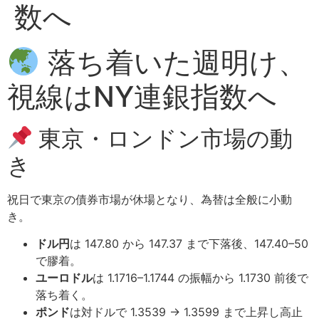
数へ
落ち着いた週明け、
視線はNY連銀指数へ
東京・ロンドン市場の動
き
祝日で東京の債券市場が休場となり、為替は全般に小動
き。
ドル円
は 147.80 から 147.37 まで下落後、147.40–50
で膠着。
ユーロドル
は 1.1716–1.1744 の振幅から 1.1730 前後で
落ち着く。
ポンド
は対ドルで 1.3539 → 1.3599 まで上昇し高止