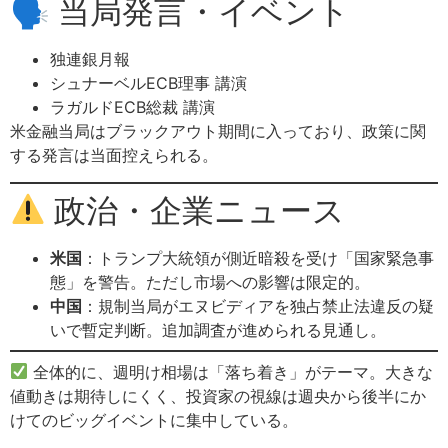
🗣 当局発言・イベント
独連銀月報
シュナーベルECB理事 講演
ラガルドECB総裁 講演
米金融当局はブラックアウト期間に入っており、政策に関
する発言は当面控えられる。
政治・企業ニュース
米国
：トランプ大統領が側近暗殺を受け「国家緊急事
態」を警告。ただし市場への影響は限定的。
中国
：規制当局がエヌビディアを独占禁止法違反の疑
いで暫定判断。追加調査が進められる見通し。
全体的に、週明け相場は「落ち着き」がテーマ。大きな
値動きは期待しにくく、投資家の視線は週央から後半にか
けてのビッグイベントに集中している。