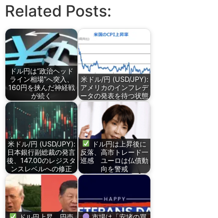
Related Posts:
ドル円は“政治ヘッド
ライン相場”へ突入、
米ドル/円 (USD/JPY):
160円を挟んだ神経戦
アメリカのインフレデ
が続く
ータの発表を待つ状態
米ドル/円 (USD/JPY):
ドル円は上昇後に
日本銀行副総裁の発言
反落、高市トレード一
後、147.00のレジスタ
巡感 ユーロは仏債動
ンスレベルへの修正
向を警戒
ドル円上昇、円売
市場は「安堵の買