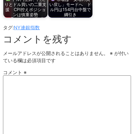
りとドル買いの二重支
い戻し」モードへ ド
援 CPI控えポジショ
ル円は154円台中盤で
ンは慎重姿勢
綱引き
タグ:
NY連銀指数
コメントを残す
メールアドレスが公開されることはありません。
※
が付い
ている欄は必須項目です
コメント
※