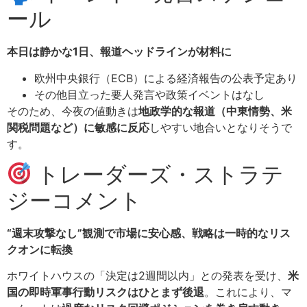
ール
本日は静かな1日、報道ヘッドラインが材料に
欧州中央銀行（ECB）による経済報告の公表予定あり
その他目立った要人発言や政策イベントはなし
そのため、今夜の値動きは
地政学的な報道（中東情勢、米
関税問題など）に敏感に反応
しやすい地合いとなりそうで
す。
トレーダーズ・ストラテ
ジーコメント
“週末攻撃なし”観測で市場に安心感、戦略は一時的なリス
クオンに転換
ホワイトハウスの「決定は2週間以内」との発表を受け、
米
国の即時軍事行動リスクはひとまず後退
。これにより、マ