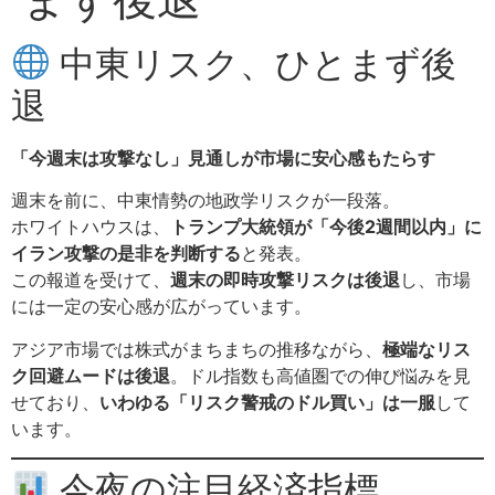
中東リスク、ひとまず後
退
「今週末は攻撃なし」見通しが市場に安心感もたらす
週末を前に、中東情勢の地政学リスクが一段落。
ホワイトハウスは、
トランプ大統領が「今後2週間以内」に
イラン攻撃の是非を判断する
と発表。
この報道を受けて、
週末の即時攻撃リスクは後退
し、市場
には一定の安心感が広がっています。
アジア市場では株式がまちまちの推移ながら、
極端なリス
ク回避ムードは後退
。ドル指数も高値圏での伸び悩みを見
せており、
いわゆる「リスク警戒のドル買い」は一服
して
います。
今夜の注目経済指標