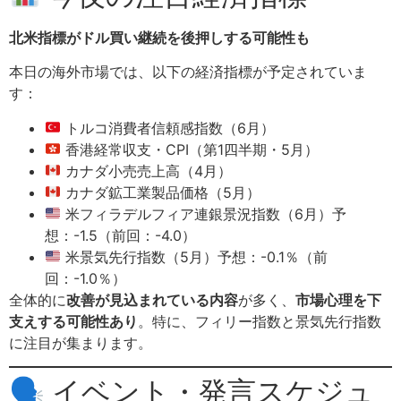
北米指標がドル買い継続を後押しする可能性も
本日の海外市場では、以下の経済指標が予定されていま
す：
トルコ消費者信頼感指数（6月）
香港経常収支・CPI（第1四半期・5月）
カナダ小売売上高（4月）
カナダ鉱工業製品価格（5月）
米フィラデルフィア連銀景況指数（6月）予
想：-1.5（前回：-4.0）
米景気先行指数（5月）予想：-0.1％（前
回：-1.0％）
全体的に
改善が見込まれている内容
が多く、
市場心理を下
支えする可能性あり
。特に、フィリー指数と景気先行指数
に注目が集まります。
🗣 イベント・発言スケジュ