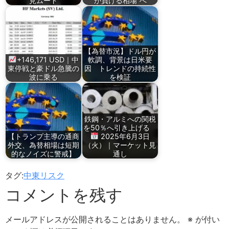
見ムード
が負ける相場”へ
【為替市況】ドル円が
+146,171 USD｜中
軟調、背景は日米要
東停戦と豪ドル急騰の
因 トレンドの持続性
波に乗る
を検証
鉄鋼・アルミへの関税
を50％へ引き上げる
【トランプ主導の通商
2025年6月3日
外交、為替相場は短期
（火）｜マーケット見
的なノイズに警戒】
通し
タグ:
中東リスク
コメントを残す
メールアドレスが公開されることはありません。
※
が付い