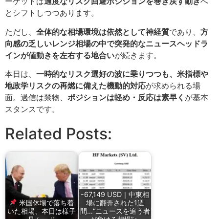
ーケットは
過度なリスク回避ポジションを巻き戻す動き
へ
とシフトしつつあります。
ただし、
全体的な相場環境は依然として神経質
であり、
方
向感の乏しいレンジ相場の中で突発的なニュースヘッドラ
インが値動きを左右する地合い
が続きます。
本日は、
一時的なリスク選好の波に乗りつつも、米指標や
地政学リスクの再燃に備えた機動的対応
が求められる場
面。過信は禁物、
ポジションは軽め・反応は素早く
が基本
スタンスです。
Related Posts:
-67,149 USD｜中東相
米国休場で落ち着
場に翻弄された1週
いた相場、本日は様子
間…“ニュースを追う者